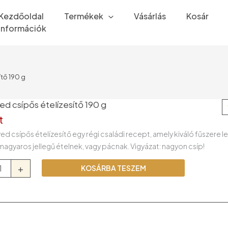
Kezdőoldal
Termékek
Vásárlás
Kosár
Információk
tő 190 g
d csípős ételízesítő 190 g
t
ed csípős ételízesítő egy régi családi recept, amely kiváló fűszere l
agyaros jellegű ételnek, vagy pácnak. Vigyázat: nagyon csíp!
ed
+
KOSÁRBA TESZEM
ítő
ség