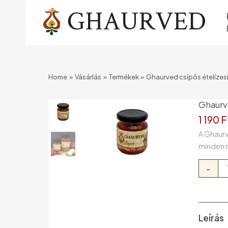
Skip
to
content
Home
Vásárlás
Termékek
Ghaurved csípős ételízesí
Ghaurve
1 190
F
A Ghaurv
minden m
Ghaurv
-
csípős
ételízes
190
g
Leírás
mennyi