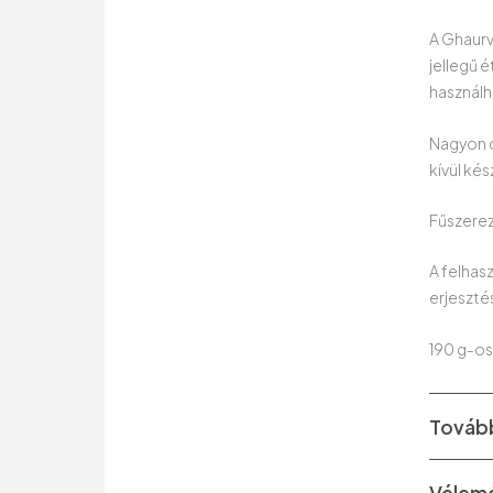
A Ghaurv
jellegű 
használh
Nagyon cs
kívül ké
Fűszerez
A felhas
erjeszté
190 g-os
Tovább