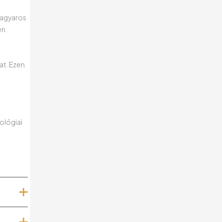
magyaros
én
at. Ezen
ológiai