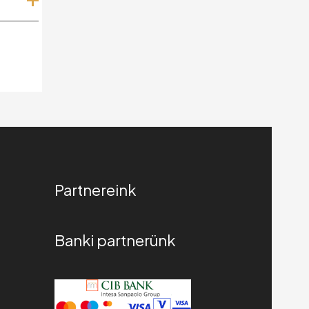
ártás,
ó,
ek
di
Partnereink
Banki partnerünk