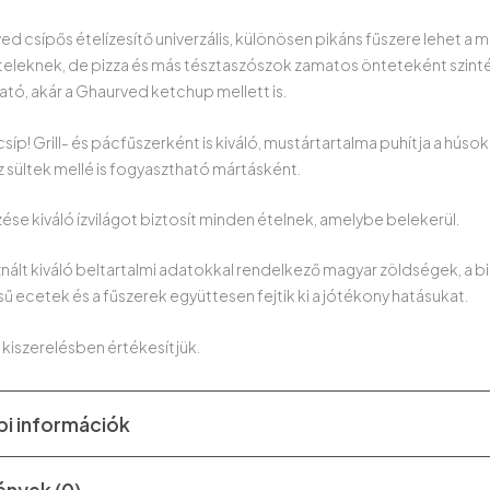
ed csípős ételízesítő univerzális, különösen pikáns fűszere lehet a 
ételeknek, de pizza és más tésztaszószok zamatos önteteként szint
ató, akár a Ghaurved ketchup mellett is.
íp! Grill- és pácfűszerként is kiváló, mustártartalma puhítja a húsok
sz sültek mellé is fogyasztható mártásként.
ése kiváló ízvilágot biztosít minden ételnek, amelybe belekerül.
znált kiváló beltartalmi adatokkal rendelkező magyar zöldségek, a bi
sű ecetek és a fűszerek együttesen fejtik ki a jótékony hatásukat.
 kiszerelésben értékesítjük.
i információk