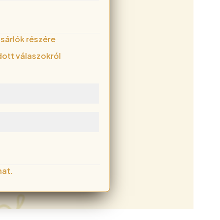
sárlók részére
dott válaszokról
hat.