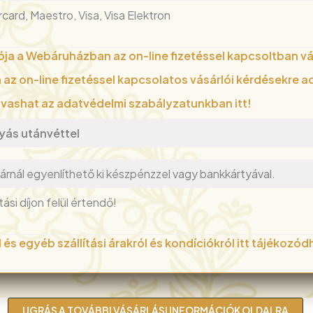
card, Maestro, Visa, Visa Elektron
ója a Webáruházban az on-line fizetéssel kapcsoltban vá
 az on-line fizetéssel kapcsolatos vásárlói kérdésekre a
lvashat az adatvédelmi szabályzatunkban itt!
yás utánvéttel
tárnál egyenlíthető ki készpénzzel vagy bankkártyával.
ási díjon felül értendő!
és egyéb szállítási árakról és kondíciókról itt tájékozód
UGRÁS A TOVÁBBI VÁSÁRLÁSI INFORMÁCIÓK OLDALRA