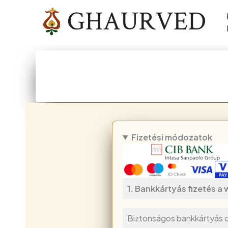
Skip
to
content
Fizetési módozatok
1.
Bankkártyás fizetés a w
Biztonságos bankkártyás on