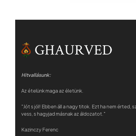
Hitvallásunk:
Az ételünk maga az életünk.
"Jót s jól! Ebben áll a nagy titok. Ezt ha nem érted, 
vess, s hagyjad másnak az áldozatot."
Kazinczy Ferenc