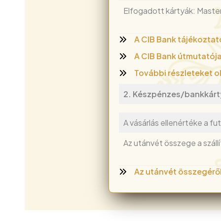
Elfogadott kártyák: Master
A CIB Bank tájékoztat
A CIB Bank útmutatója
További részleteket o
2. Készpénzes/bankkárt
A vásárlás ellenértéke a fu
Az utánvét összege a szállít
Az utánvét összegéről 