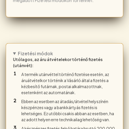
megadott Fizetési módokon történhet.
Fizetési módok
Utólagos, az áru átvételekor történő fizetés
(utánvét):
A termék utánvéttel történő fizetése esetén, az
áruátvételkor történik a Vásárló által a fizetés a
kézbesítő futárnak, postai alkalmazottnak,
esetenként az automatának.
Ebben az esetben az átadás/átvétel helyszínén
készpénzes vagy a bankkártyás fizetés is
lehetséges. Ez utóbbi csakis abban az esetben, ha
az adott helyen erre technikailag lehetőség van.
A készpénzes fizetés felső határa bruttó 200.000