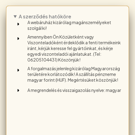
A szerződés hatóköre
A webáruház kizárólag magánszemélyeket
szolgál ki!
Amennyiben Ön Közületként vagy
Viszonteladóként érdeklődik a fenti termékeink
iránt, kérjük keresse fel gyártóinkat, és kérje
egyedi viszonteladói ajánlatukat. (Tel:
06205104431) Köszönjük!
A forgalmazás jelenleg kizárólag Magyarország
területére korlátozódik! A szállítás pénzneme
magyar forint (HUF). Megértésüket köszönjük!
A megrendelés és visszaigazolás nyelve: magyar