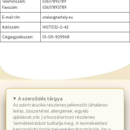
Telefonszám:
(06)17892789
Faxszám:
(06)17893789
E-mail cím:
utalas@tarhely.eu
Adószám:
14571332-2-42
Cégjegyzékszám:
01-09-909968
A szerződés tárgya
Az adott árucikk részletes jellemzőit (általános
leírás, összetétel, allergének, egyéb
ajánlások,stb.) a hozzátartozó részletes
termékleírásból tudhatja meg. A termékekhez
kapcsolódó fotók helyenként illusztrációk, így a