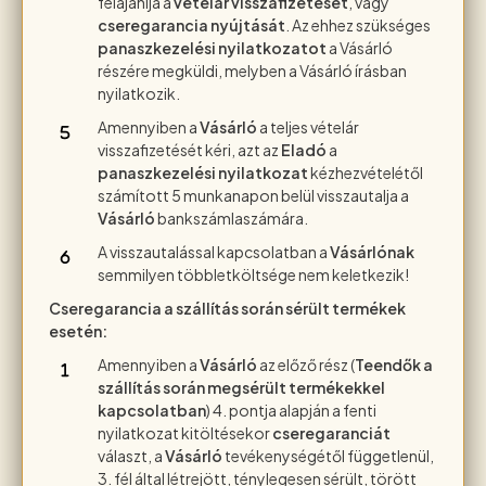
felajánlja a
vételár visszafizetését
, vagy
cseregarancia nyújtását
. Az ehhez szükséges
panaszkezelési nyilatkozatot
a Vásárló
részére megküldi, melyben a Vásárló írásban
nyilatkozik.
Amennyiben a
Vásárló
a teljes vételár
visszafizetését kéri, azt az
Eladó
a
panaszkezelési nyilatkozat
kézhezvételétől
számított 5 munkanapon belül visszautalja a
Vásárló
bankszámlaszámára.
A visszautalással kapcsolatban a
Vásárlónak
semmilyen többletköltsége nem keletkezik!
Cseregarancia a szállítás során sérült termékek
esetén:
Amennyiben a
Vásárló
az előző rész (
Teendők a
szállítás során megsérült termékekkel
kapcsolatban
) 4. pontja alapján a fenti
nyilatkozat kitöltésekor
cseregaranciát
választ, a
Vásárló
tevékenységétől függetlenül,
3. fél által létrejött, ténylegesen sérült, törött