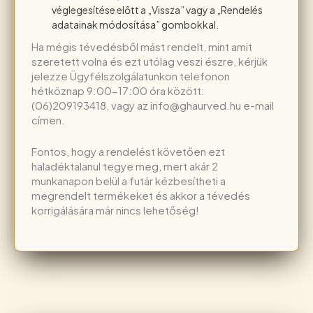
véglegesítése előtt a „Vissza” vagy a „Rendelés
adatainak módosítása” gombokkal.
Ha mégis tévedésből mást rendelt, mint amit
szeretett volna és ezt utólag veszi észre, kérjük
jelezze Ügyfélszolgálatunkon telefonon
hétköznap 9:00-17:00 óra között:
(06)209193418, vagy az info@ghaurved.hu e-mail
címen.
Fontos, hogy a rendelést követően ezt
haladéktalanul tegye meg, mert akár 2
munkanapon belül a futár kézbesítheti a
megrendelt termékeket és akkor a tévedés
korrigálására már nincs lehetőség!