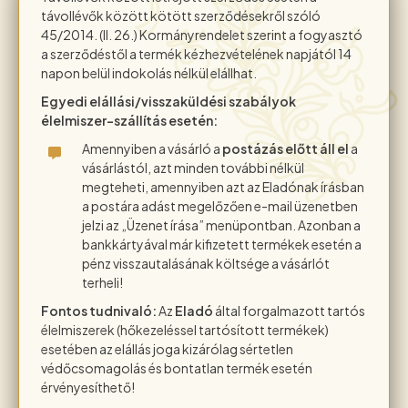
távollévők között kötött szerződésekről szóló
45/2014. (II. 26.) Kormányrendelet szerint a fogyasztó
a szerződéstől a termék kézhezvételének napjától 14
napon belül indokolás nélkül elállhat.
Egyedi elállási/visszaküldési szabályok
élelmiszer-szállítás esetén:
Amennyiben a vásárló a
postázás előtt áll el
a
vásárlástól, azt minden további nélkül
megteheti, amennyiben azt az Eladónak írásban
a postára adást megelőzően e-mail üzenetben
jelzi az „Üzenet írása” menüpontban. Azonban a
bankkártyával már kifizetett termékek esetén a
pénz visszautalásának költsége a vásárlót
terheli!
Fontos tudnivaló:
Az
Eladó
által forgalmazott tartós
élelmiszerek (hőkezeléssel tartósított termékek)
esetében az elállás joga kizárólag sértetlen
védőcsomagolás és bontatlan termék esetén
érvényesíthető!