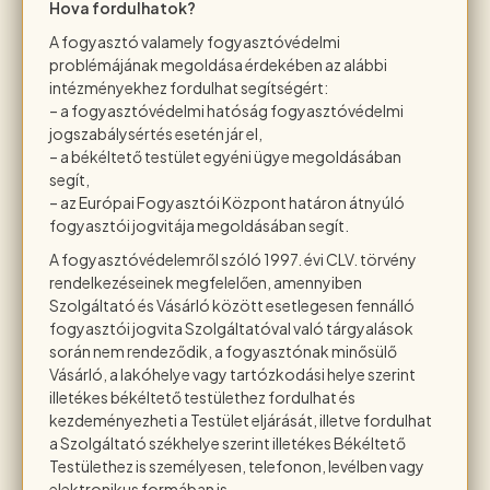
Hova fordulhatok?
A fogyasztó valamely fogyasztóvédelmi
problémájának megoldása érdekében az alábbi
intézményekhez fordulhat segítségért:
– a fogyasztóvédelmi hatóság fogyasztóvédelmi
jogszabálysértés esetén jár el,
– a békéltető testület egyéni ügye megoldásában
segít,
– az Európai Fogyasztói Központ határon átnyúló
fogyasztói jogvitája megoldásában segít.
A fogyasztóvédelemről szóló 1997. évi CLV. törvény
rendelkezéseinek megfelelően, amennyiben
Szolgáltató és Vásárló között esetlegesen fennálló
fogyasztói jogvita Szolgáltatóval való tárgyalások
során nem rendeződik, a fogyasztónak minősülő
Vásárló, a lakóhelye vagy tartózkodási helye szerint
illetékes békéltető testülethez fordulhat és
kezdeményezheti a Testület eljárását, illetve fordulhat
a Szolgáltató székhelye szerint illetékes Békéltető
Testülethez is személyesen, telefonon, levélben vagy
elektronikus formában is.