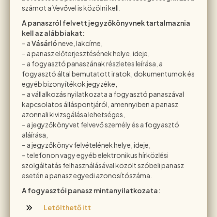
számot a Vevővel is közölni kell.
A panaszról felvett jegyzőkönyvnek
tartalmaznia
kell az alábbiakat:
– a
Vásárló
neve, lakcíme,
– a panasz előterjesztésének helye, ideje,
– a fogyasztó panaszának részletes leírása, a
fogyasztó által bemutatott iratok, dokumentumok és
egyéb bizonyítékok jegyzéke,
– a vállalkozás nyilatkozata a fogyasztó panaszával
kapcsolatos álláspontjáról, amennyiben a panasz
azonnali kivizsgálása lehetséges,
– a jegyzőkönyvet felvevő személy és a fogyasztó
aláírása,
– a jegyzőkönyv felvételének helye, ideje,
– telefonon vagy egyéb elektronikus hírközlési
szolgáltatás felhasználásával közölt szóbeli panasz
esetén a panasz egyedi azonosítószáma.
A fogyasztói panasz mintanyilatkozata:
Letölthető itt