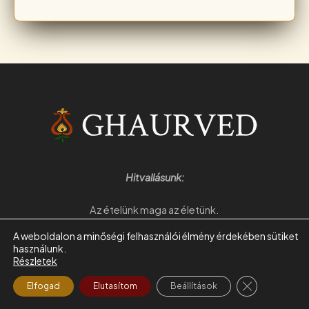
Hitvallásunk:
Az ételünk maga az életünk.
A weboldalon a minőségi felhasználói élmény érdekében sütiket
"Jót s jól! Ebben áll a nagy titok. Ezt ha nem érted, szánts és
használunk.
vess, s hagyjad másnak az áldozatot."
Részletek
CLOSE GDPR
Elfogad
Elutasítom
Beállítások
Kazinczy Ferenc