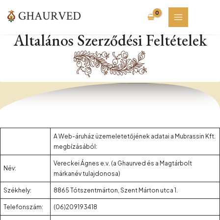
Skip
to
content
Általános Szerződési Feltételek
A Web-áruház üzemeletetőjének adatai a Mubrassin Kft.
megbízásából:
Vereckei Ágnes e.v. (a Ghaurved és a Magtárbolt
Név:
márkanév tulajdonosa)
Székhely:
8865 Tótszentmárton, Szent Márton utca 1.
Telefonszám:
(06)209193418