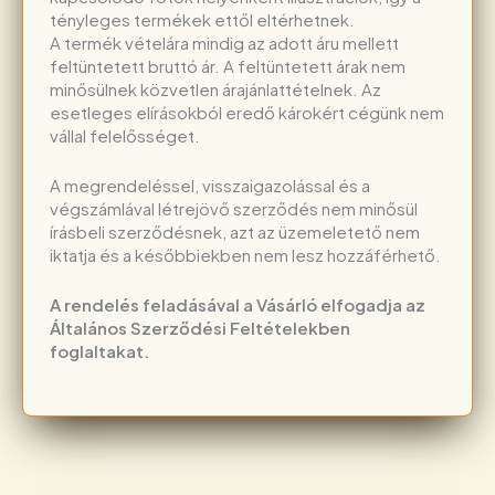
tényleges termékek ettől eltérhetnek.
A termék vételára mindig az adott áru mellett
feltüntetett bruttó ár. A feltüntetett árak nem
minősülnek közvetlen árajánlattételnek. Az
esetleges elírásokból eredő károkért cégünk nem
vállal felelősséget.
A megrendeléssel, visszaigazolással és a
végszámlával létrejövő szerződés nem minősül
írásbeli szerződésnek, azt az üzemeletető nem
iktatja és a későbbiekben nem lesz hozzáférhető.
A rendelés feladásával a Vásárló elfogadja az
Általános Szerződési Feltételekben
foglaltakat.