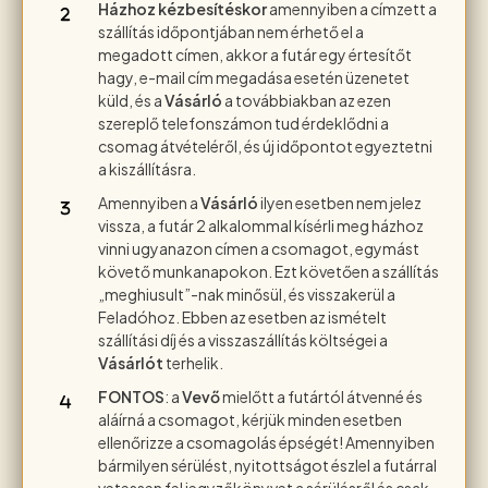
Házhoz kézbesítéskor
amennyiben a címzett a
szállítás időpontjában nem érhető el a
megadott címen, akkor a futár egy értesítőt
hagy, e-mail cím megadása esetén üzenetet
küld, és a
Vásárló
a továbbiakban az ezen
szereplő telefonszámon tud érdeklődni a
csomag átvételéről, és új időpontot egyeztetni
a kiszállításra.
Amennyiben a
Vásárló
ilyen esetben nem jelez
vissza, a futár 2 alkalommal kísérli meg házhoz
vinni ugyanazon címen a csomagot, egymást
követő munkanapokon. Ezt követően a szállítás
„meghiusult”-nak minősül, és visszakerül a
Feladóhoz. Ebben az esetben az ismételt
szállítási díj és a visszaszállítás költségei a
Vásárlót
terhelik.
FONTOS
: a
Vevő
mielőtt a futártól átvenné és
aláírná a csomagot, kérjük minden esetben
ellenőrizze a csomagolás épségét! Amennyiben
bármilyen sérülést, nyitottságot észlel a futárral
vetessen fel jegyzőkönyvet a sérülésről és csak