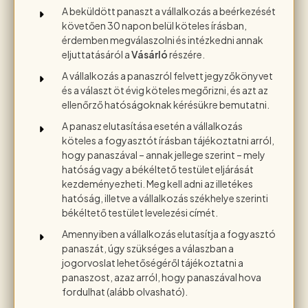
A beküldött panaszt a vállalkozás a beérkezését
követően 30 napon belül köteles írásban,
érdemben megválaszolni és intézkedni annak
eljuttatásáról a
Vásárló
részére.
A vállalkozás a panaszról felvett jegyzőkönyvet
és a választ öt évig köteles megőrizni, és azt az
ellenőrző hatóságoknak kérésükre bemutatni.
A panasz elutasítása esetén a vállalkozás
köteles a fogyasztót írásban tájékoztatni arról,
hogy panaszával – annak jellege szerint – mely
hatóság vagy a békéltető testület eljárását
kezdeményezheti. Meg kell adni az illetékes
hatóság, illetve a vállalkozás székhelye szerinti
békéltető testület levelezési címét.
Amennyiben a vállalkozás elutasítja a fogyasztó
panaszát, úgy szükséges a válaszban a
jogorvoslat lehetőségéről tájékoztatni a
panaszost, azaz arról, hogy panaszával hova
fordulhat (alább olvasható).