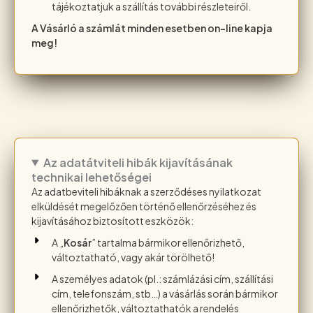
tájékoztatjuk a szállítás további részleteiről.
A Vásárló a számlát minden esetben on-line kapja
meg!
Az adatátviteli hibák kijavításának
technikai lehetőségei
Az adatbeviteli hibáknak a szerződéses nyilatkozat
elküldését megelőzően történő ellenőrzéséhez és
kijavításához biztosított eszközök:
A „
Kosár
” tartalma bármikor ellenőrizhető,
változtatható, vagy akár törölhető!
A személyes adatok (pl.: számlázási cím, szállítási
cím, telefonszám, stb…) a vásárlás során bármikor
ellenőrizhetők, változtathatók a rendelés