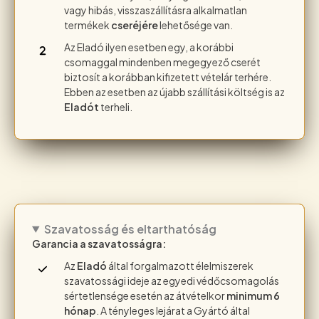
vagy hibás, visszaszállításra alkalmatlan
termékek
cseréjére
lehetősége van.
Az Eladó ilyen esetben egy, a korábbi
csomaggal mindenben megegyező cserét
biztosít a korábban kifizetett vételár terhére.
Ebben az esetben az újabb szállítási költség is az
Eladót
terheli.
Szavatosság és eltarthatóság
Garancia a szavatosságra:
Az
Eladó
által forgalmazott élelmiszerek
szavatossági ideje az egyedi védőcsomagolás
sértetlensége esetén az átvételkor
minimum 6
hónap
. A tényleges lejárat a Gyártó által