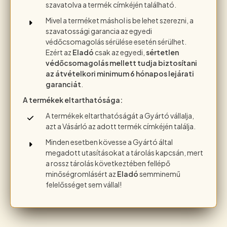
szavatolva a termék címkéjén található.
Mivel a terméket máshol is be lehet szerezni, a
szavatossági garancia az egyedi
védőcsomagolás sérülése esetén sérülhet.
Ezért az
Eladó
csak az egyedi,
sértetlen
védőcsomagolás mellett tudja biztosítani
az átvételkori minimum 6 hónapos lejárati
garanciát
.
A termékek eltarthatósága:
A termékek eltarthatóságát a Gyártó vállalja,
azt a Vásárló az adott termék címkéjén találja.
Minden esetben kövesse a Gyártó által
megadott utasításokat a tárolás kapcsán, mert
a rossz tárolás következtében fellépő
minőségromlásért az
Eladó
semminemű
felelősséget sem vállal!