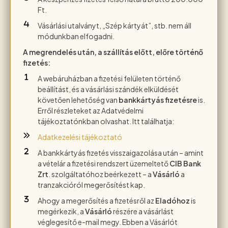
Ft.
Vásárlási utalványt, „Szép kártyát”, stb. nem áll
módunkban elfogadni.
A megrendelés után, a szállítás előtt, előre történő
fizetés:
A webáruházban a fizetési felületen történő
beállítást, és a vásárlási szándék elküldését
követően lehetőség van
bankkártyás fizetésre
is.
Erről részleteket az Adatvédelmi
tájékoztatónkban olvashat. Itt találhatja:
Adatkezelési tájékoztató
A bankkártyás fizetés visszaigazolása után – amint
a vételár a fizetési rendszert üzemeltető
CIB Bank
Zrt
. szolgáltatóhoz beérkezett – a
Vásárló
a
tranzakcióról megerősítést kap.
Ahogy a megerősítés a fizetésről az
Eladóhoz
is
megérkezik, a
Vásárló
részére a vásárlást
véglegesítő e-mail megy. Ebben a Vásárlót