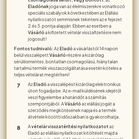
Eladónak
joga van az élelmiszerekre vonatkozó
speciális szabályok következtében az Elállási
nyilatkozatot semmisnek tekinteni az e fejezet
2.és 3. pontja alapján. Ebben az esetben a
Vásárló
a kifizetett vételár visszafizetésre nem
jogosult!
Fontos tudnivaló:
Az
Eladó
a vásárlástól 14 napon
belül visszalépett
Vásárló
részére a kizárólag
sérülésmentes, bontatlan csomagolású, hiánytalan
tartalmú termék visszaszolgáltatása esetén köteles a
teljes vételárat megtéríteni!
Az
Eladó
a visszalépést kizárólag elektronikus
úton fogadja be. Az e-mail küldésének idejétől
veszi figyelembe a határidőt a számítás
szempontjából. A
Vásárló
az elállási jogát a
szerződés megkötésének napja és a termék
átvétele közötti időszakban is gyakorolhatja.
A
vételár visszatérítési nyilatkozatot
az
Eladó az elállási nyilatkozat kitöltését majd a