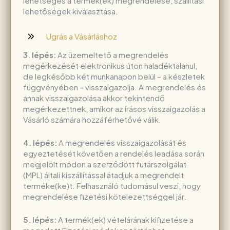
lehetséges a termék(ek) megrendelése, szállítási
lehetőségek kiválasztása.
Ugrás a Vásárláshoz
3. lépés:
Az üzemeltető a megrendelés
megérkezését elektronikus úton haladéktalanul,
de legkésőbb két munkanapon belül – a készletek
függvényében – visszaigazolja. A megrendelés és
annak visszaigazolása akkor tekintendő
megérkezettnek, amikor az írásos visszaigazolás a
Vásárló számára hozzáférhetővé válik.
4. lépés:
A megrendelés visszaigazolását és
egyeztetését követően a rendelés leadása során
megjelölt módon a szerződött futárszolgálat
(MPL) általi kiszállítással átadjuk a megrendelt
terméke(ke)t. Felhasználó tudomásul veszi, hogy
megrendelése fizetési kötelezettséggel jár.
5. lépés:
A termék(ek) vételárának kifizetése a