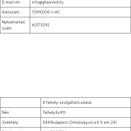
E-mail cím:
info@ghaurved.hu
Adószám:
70992106-1-40
Nyilvántartási
60173092
szám:
A Tárhely-szolgáltató adatai:
Név:
Tárhely.Eu Kft.
Székhely:
1144 Budapest, Ormánság utca 4. X. em. 241.