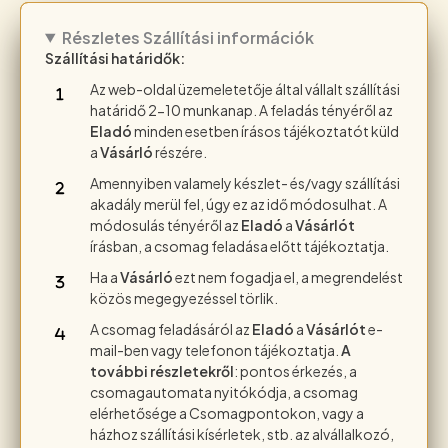
Részletes Szállítási információk
Szállítási határidők:
Az web-oldal üzemeletetője által vállalt szállítási
határidő 2-10 munkanap. A feladás tényéről az
Eladó
minden esetben írásos tájékoztatót küld
a
Vásárló
részére.
Amennyiben valamely készlet- és/vagy szállítási
akadály merül fel, úgy ez az idő módosulhat. A
módosulás tényéről az
Eladó
a
Vásárlót
írásban, a csomag feladása előtt tájékoztatja.
Ha a
Vásárló
ezt nem fogadja el, a megrendelést
közös megegyezéssel törlik.
A csomag feladásáról az
Eladó
a
Vásárlót
e-
mail-ben vagy telefonon tájékoztatja.
A
további részletekről
: pontos érkezés, a
csomagautomata nyitókódja, a csomag
elérhetősége a Csomagpontokon, vagy a
házhoz szállítási kísérletek, stb. az alvállalkozó,