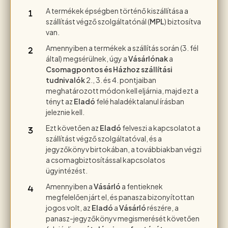
A termékek épségben történő kiszállítása a
szállítást végző szolgáltatónál (
MPL
) biztosítva
van.
Amennyiben a termékek a szállítás során (3. fél
által) megsérülnek, úgy a
Vásárlónak
a
Csomagpontos és Házhoz szállítási
tudnivalók
2., 3. és 4. pontjaiban
meghatározott módon kell eljárnia, majd ezt a
tényt az
Eladó
felé haladéktalanul írásban
jeleznie kell.
Ezt követően az
Eladó
felveszi a kapcsolatot a
szállítást végző szolgáltatóval, és a
jegyzőkönyv birtokában, a továbbiakban végzi
a csomagbiztosítással kapcsolatos
ügyintézést.
Amennyiben a
Vásárló
a fentieknek
megfelelően járt el, és panasza bizonyítottan
jogos volt, az
Eladó
a
Vásárló
részére, a
panasz-jegyzőkönyv megismerését követően