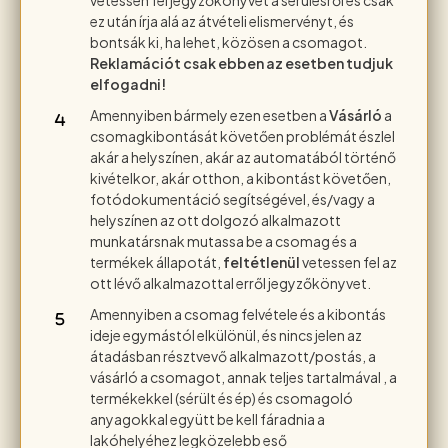
ez után írja alá az átvételi elismervényt, és
bontsák ki, ha lehet, közösen a csomagot.
Reklamációt csak ebben az esetben tudjuk
elfogadni!
Amennyiben bármely ezen esetben a
Vásárló
a
csomagkibontását követően problémát észlel
akár a helyszínen, akár az automatából történő
kivételkor, akár otthon, a kibontást követően,
fotódokumentáció segítségével, és/vagy a
helyszínen az ott dolgozó alkalmazott
munkatársnak mutassa be a csomag és a
termékek állapotát,
feltétlenül
vetessen fel az
ott lévő alkalmazottal erről jegyzőkönyvet.
Amennyiben a csomag felvétele és a kibontás
ideje egymástól elkülönül, és nincs jelen az
átadásban résztvevő alkalmazott/postás, a
vásárló a csomagot, annak teljes tartalmával , a
termékekkel (sérült és ép) és csomagoló
anyagokkal együtt be kell fáradnia a
lakóhelyéhez legközelebb eső