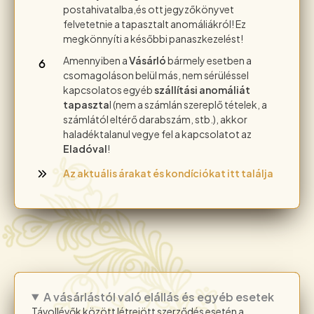
postahivatalba,és ott jegyzőkönyvet
felvetetnie a tapasztalt anomáliákról! Ez
megkönnyíti a későbbi panaszkezelést!
Amennyiben a
Vásárló
bármely esetben a
csomagoláson belül más, nem sérüléssel
kapcsolatos egyéb
szállítási anomáliát
tapaszta
l (nem a számlán szereplő tételek, a
számlától eltérő darabszám, stb.), akkor
haladéktalanul vegye fel a kapcsolatot az
Eladóval
!
Az aktuális árakat és kondíciókat itt találja
A vásárlástól való elállás és egyéb esetek
Távollévők között létrejött szerződés esetén a