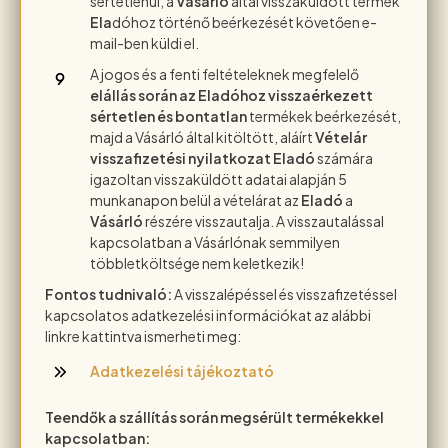
sértetlenül, a
Vásárló
által visszaküldött termék
Ela
dóhoz történő beérkezését követően e-
mail-ben küldi el.
A jogos és a fenti feltételeknek megfelelő
elállás során az Eladóhoz visszaérkezett
sértetlen és bontatlan
termékek beérkezését,
majd a Vásárló által kitöltött, aláírt
Vételár
visszafizetési nyilatkozat
Eladó
számára
igazoltan visszaküldött adatai alapján 5
munkanapon belül a vételárat az
Eladó
a
Vásárló
részére visszautalja. A visszautalással
kapcsolatban a Vásárlónak semmilyen
többletköltsége nem keletkezik!
Fontos tudnivaló:
A visszalépéssel és visszafizetéssel
kapcsolatos adatkezelési információkat az alábbi
linkre kattintva ismerheti meg:
Adatkezelési tájékoztató
Teendők a szállítás során megsérült termékekkel
kapcsolatban: