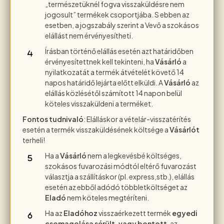
„természetüknél fogva visszaküldésre nem
jogosult” termékek csoportjába. S ebben az
esetben, a jogszabály szerint a Vevő a szokásos
elállást nem érvényesítheti.
Írásban történő elállás esetén azt határidőben
érvényesítettnek kell tekinteni, ha
Vásárló
a
nyilatkozatát a termék átvételét követő 14
napos határidő lejárta előtt elküldi. A
Vásárló
az
elállás közlésétől számított 14 napon belül
köteles visszaküldeni a terméket.
Fontos
tudnivaló
: Elálláskor a vételár-visszatérítés
esetén a termék visszaküldésének költsége a
Vásárlót
terheli!
Ha a
Vásárló
nem a legkevésbé költséges,
szokásos fuvarozási módtól eltérő fuvarozást
választja a szállításkor (pl. express,stb.), elállás
esetén az ebből adódó többletköltséget az
Eladó
nem köteles megtéríteni.
Ha az
Eladóhoz
visszaérkezett termék
egyedi
csomagolása sérült, vagy bontott
, az