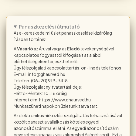
Panaszkezelési útmutató
Az e-kereskedelmi üzlet panaszkezelése kizárólag
írásban történik!
A
Vásárló
az Áruval vagy az
Eladó
tevékenységével
kapcsolatos fogyasztói kifogásait az alábbi
elérhetőségeken terjesztheti elő:
Ügyfélszolgálati kapcsolattartás: on-line és telefonos
E-mail: info@ghaurved.hu
Telefon: (06-20) 919-3418
Ügyfélszolgálat nyitvatartási ideje:
Hétfő-Péntek: 10-16 óráig
Internet cím: https://www.ghaurved.hu
Munkaszüneti napokon üzletünk zárva tart.
Az elektronikus hírközlési szolgáltatás felhasználásával
közölt panaszt a vállalkozás köteles egyedi
azonosítószámmal ellátni. Az egyedi azonosító szám
bevezetése a panasz visszakereshetőségét segíti. Ezt a