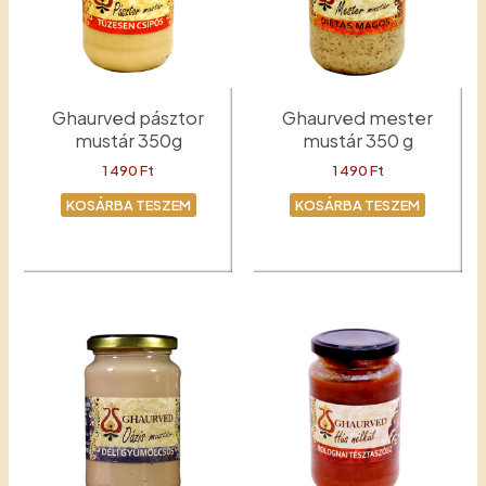
Ghaurved pásztor
Ghaurved mester
mustár 350g
mustár 350 g
1 490
Ft
1 490
Ft
KOSÁRBA TESZEM
KOSÁRBA TESZEM
Mustár
Mester