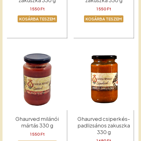
zakuszka 330 g
zakuszka 330 g
1 550
Ft
1 550
Ft
KOSÁRBA TESZEM
KOSÁRBA TESZEM
Babos zakuszka
Padlizsános zakuszka
Ghaurved milánói
Ghaurved csiperkés-
mártás 330 g
padlizsános zakuszka
330 g
1 550
Ft
1 690
Ft