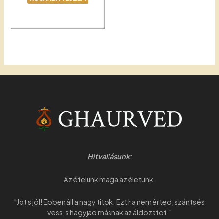
Ketchup
Hitvallásunk:
Az ételünk maga az életünk.
"Jót s jól! Ebben áll a nagy titok. Ezt ha nem érted, szánts és
vess, s hagyjad másnak az áldozatot."