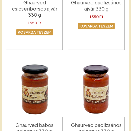
Ghaurved
Ghaurved padlizsános
csicseriborsós ajvár
ajvár 330 g
330 g
1 550
Ft
1 550
Ft
KOSÁRBA TESZEM
KOSÁRBA TESZEM
Padlizsános ajvár
Csicseriborsós ajvár
Ghaurved babos
Ghaurved padlizsános