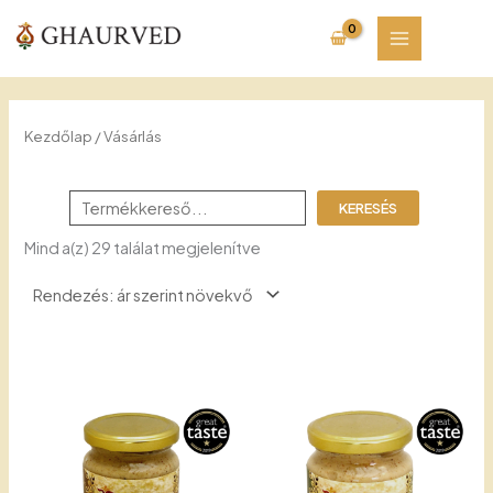
Skip
to
content
Kezdőlap
/ Vásárlás
Keresés
KERESÉS
Sorted
Mind a(z) 29 találat megjelenítve
by
price:
low
to
high