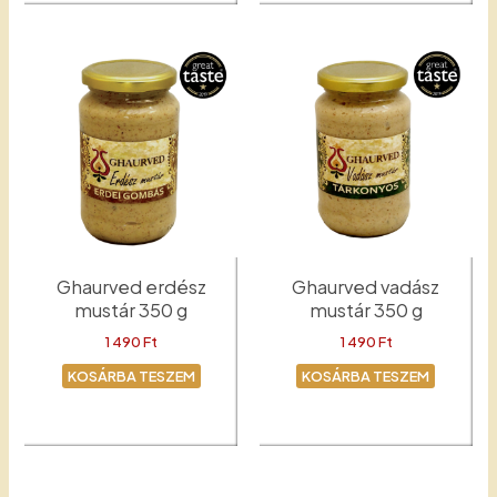
Ghaurved erdész
Ghaurved vadász
mustár 350 g
mustár 350 g
1 490
Ft
1 490
Ft
KOSÁRBA TESZEM
KOSÁRBA TESZEM
Erdész
Mustár