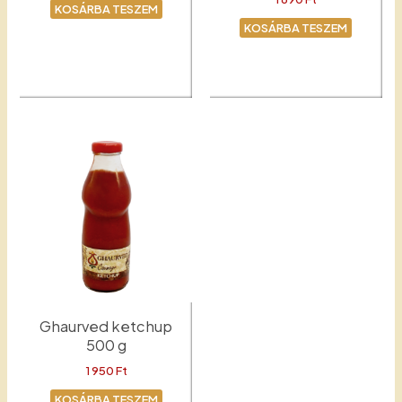
KOSÁRBA TESZEM
KOSÁRBA TESZEM
Milánói mártás
Padlizsános-csiperkés
zakuszka
Ghaurved ketchup
500 g
1 950
Ft
KOSÁRBA TESZEM