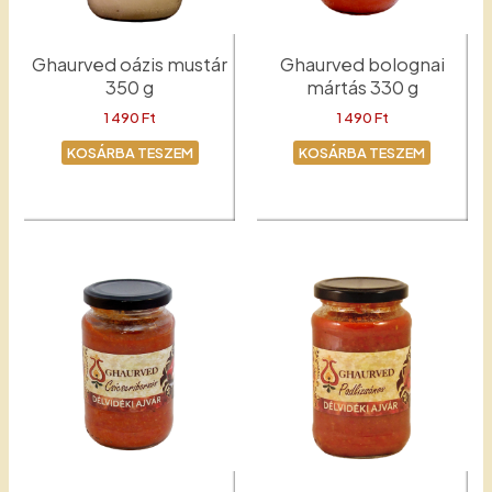
Ghaurved oázis mustár
Ghaurved bolognai
350 g
mártás 330 g
1 490
Ft
1 490
Ft
KOSÁRBA TESZEM
KOSÁRBA TESZEM
Mustár
Bolognai mártás