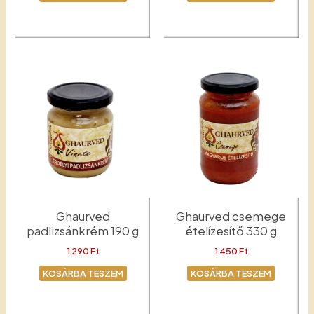
Mustár
Csípős
Ghaurved
Ghaurved csemege
padlizsánkrém 190 g
ételízesítő 330 g
1 290
Ft
1 450
Ft
KOSÁRBA TESZEM
KOSÁRBA TESZEM
Padlizsánkrém
Csemege