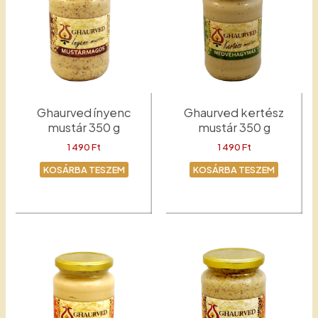
Ghaurved ínyenc
Ghaurved kertész
mustár 350 g
mustár 350 g
1 490
Ft
1 490
Ft
KOSÁRBA TESZEM
KOSÁRBA TESZEM
Ínyenc
Kertész