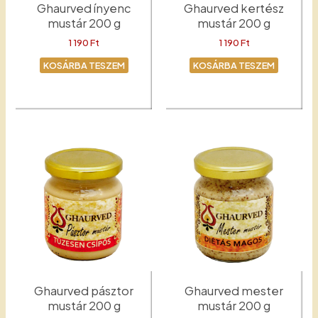
Ghaurved ínyenc
Ghaurved kertész
mustár 200 g
mustár 200 g
1 190
Ft
1 190
Ft
KOSÁRBA TESZEM
KOSÁRBA TESZEM
Ínyenc
Kertész
Ghaurved pásztor
Ghaurved mester
mustár 200 g
mustár 200 g