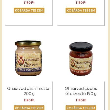
1 190
Ft
1 190
Ft
KOSÁRBA TESZEM
KOSÁRBA TESZEM
Mustár
Mester
Ghaurved oázis mustár
Ghaurved csípős
200 g
ételízesítő 190 g
1 190
Ft
1 190
Ft
KOSÁRBA TESZEM
KOSÁRBA TESZEM