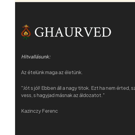
Hitvallásunk:
Az ételünk maga az életünk.
"Jót s jól! Ebben áll a nagy titok. Ezt ha nem érted, 
vess, s hagyjad másnak az áldozatot."
Kazinczy Ferenc