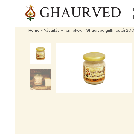
Skip
to
content
Home
Vásárlás
Termékek
Ghaurved grill mustár 200