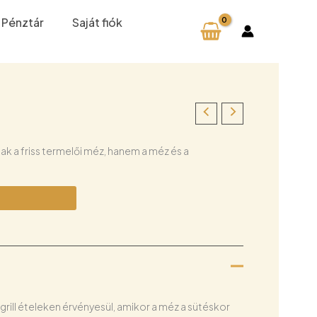
Pénztár
Saját fiók
 a friss termelői méz, hanem a méz és a
rill ételeken érvényesül, amikor a méz a sütéskor