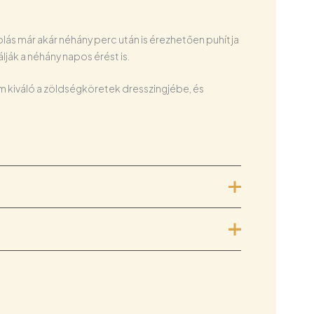
lás már akár néhány perc után is érezhetően puhítja
ják a néhány napos érést is.
em kiváló a zöldségköretek dresszingjébe, és
artalmaz semmilyen adalékot (ízfokozó,
 is magyar termelőktől származnak, és a
lók írhatnak véleményt.