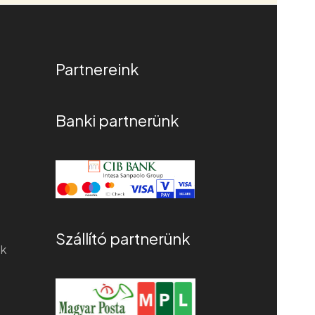
erjesztésű almaceteit használjuk.
és kolbász-hurka mellé is kiváló. Enyhén
 ételeknek.
ceptúra szerint készülő kézműves termék.
Partnereink
Banki partnerünk
%
Szállító partnerünk
ek