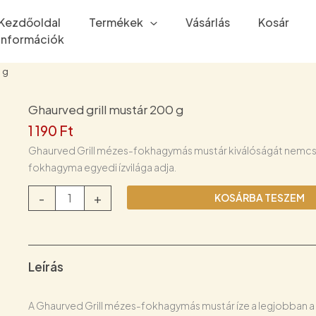
Kezdőoldal
Termékek
Vásárlás
Kosár
Információk
 g
Ghaurved grill mustár 200 g
1 190
Ft
Ghaurved Grill mézes-fokhagymás mustár kiválóságát nemcsak
fokhagyma egyedi ízvilága adja.
Ghaurved
-
+
KOSÁRBA TESZEM
grill
mustár
200
g
Leírás
mennyiség
A Ghaurved Grill mézes-fokhagymás mustár íze a legjobban a g