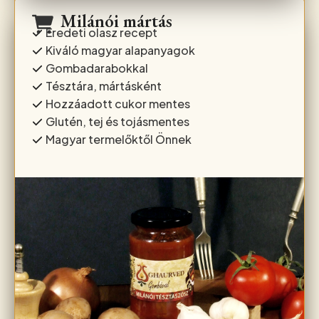
Milánói mártás
Eredeti olasz recept
Kiváló magyar alapanyagok
Gombadarabokkal
Tésztára, mártásként
Hozzáadott cukor mentes
Glutén, tej és tojásmentes
Magyar termelőktől Önnek