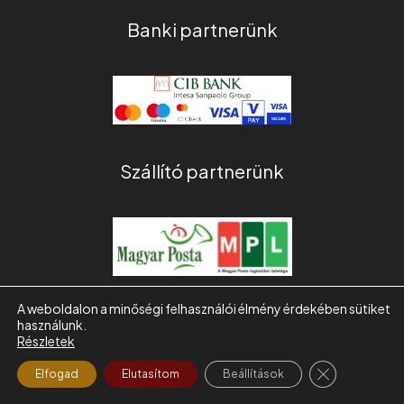
Banki partnerünk
Szállító partnerünk
A weboldalon a minőségi felhasználói élmény érdekében sütiket
használunk.
COPYRIGHT © 2026 | VERECKEI
Részletek
CLOSE GDPR
Elfogad
Elutasítom
Beállítások