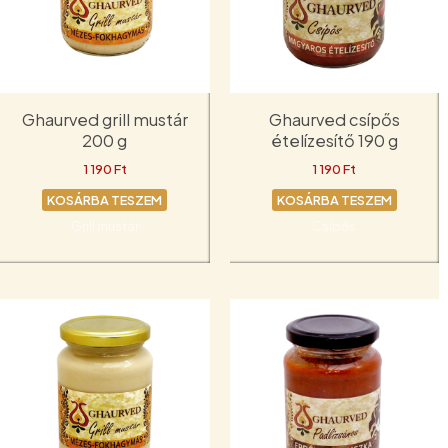
Ghaurved grill mustár
Ghaurved csípős
200 g
ételízesítő 190 g
1 190
Ft
1 190
Ft
KOSÁRBA TESZEM
KOSÁRBA TESZEM
Grill mustár
Csípős