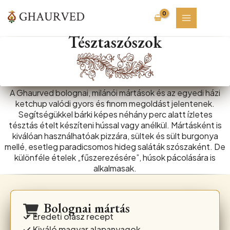
Skip
to
content
Tésztaszószok
A Ghaurved bolognai, milánói mártások és az egyedi házi
ketchup valódi gyors és finom megoldást jelentenek.
Segítségükkel bárki képes néhány perc alatt ízletes
tésztás ételt készíteni hússal vagy anélkül. Mártásként is
kiválóan használhatóak pizzára, sültek és sült burgonya
mellé, esetleg paradicsomos hideg saláták szószaként. De
különféle ételek „fűszerezésére”, húsok pácolására is
alkalmasak.
Bolognai mártás
Eredeti olasz recept
Kiváló magyar alapanyagok