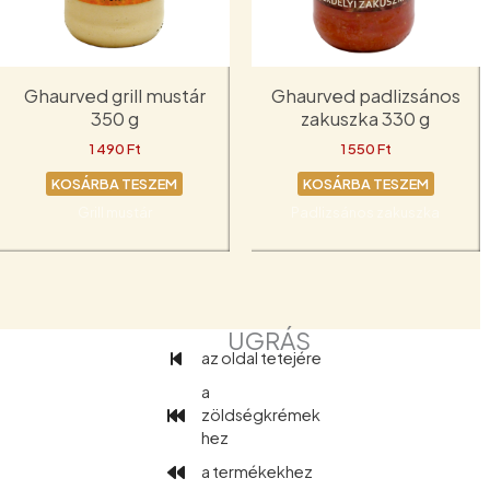
Ghaurved grill mustár
Ghaurved padlizsános
350 g
zakuszka 330 g
1 490
Ft
1 550
Ft
KOSÁRBA TESZEM
KOSÁRBA TESZEM
Grill mustár
Padlizsános zakuszka
UGRÁS
az oldal tetejére
a
zöldségkrémek
hez
a termékekhez