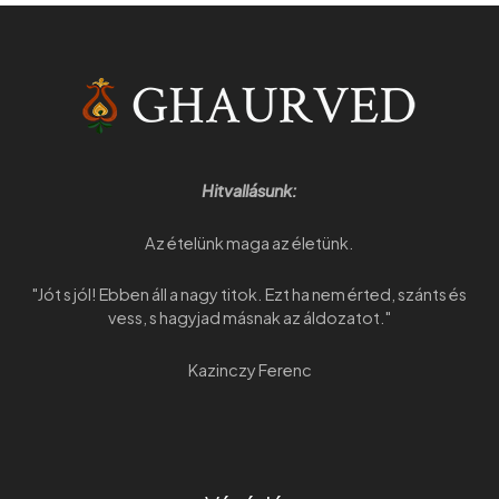
Hitvallásunk:
Az ételünk maga az életünk.
"Jót s jól! Ebben áll a nagy titok. Ezt ha nem érted, szánts és
vess, s hagyjad másnak az áldozatot."
Kazinczy Ferenc