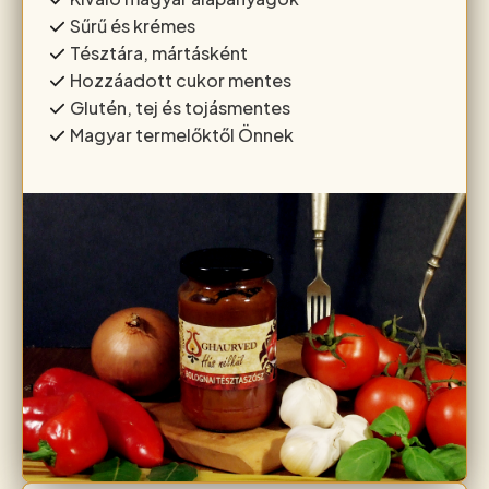
Sűrű és krémes
Tésztára, mártásként
Hozzáadott cukor mentes
Glutén, tej és tojásmentes
Magyar termelőktől Önnek