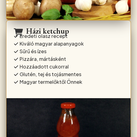
Házi ketchup
Eredeti olasz recept
Kiváló magyar alapanyagok
Sűrű és ízes
Pizzára, mártásként
Hozzáadott cukorral
Glutén, tej és tojásmentes
Magyar termelőktől Önnek