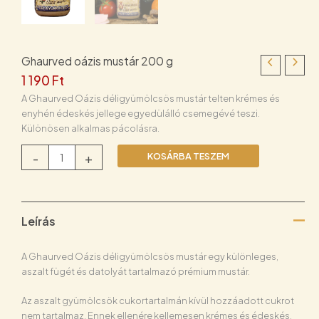
Ghaurved oázis mustár 200 g
1 190
Ft
A Ghaurved Oázis déligyümölcsös mustár telten krémes és
enyhén édeskés jellege egyedülálló csemegévé teszi.
Különösen alkalmas pácolásra.
Ghaurved
-
+
KOSÁRBA TESZEM
oázis
mustár
200
g
Leírás
mennyiség
A Ghaurved Oázis déligyümölcsös mustár egy különleges,
aszalt fügét és datolyát tartalmazó prémium mustár.
Az aszalt gyümölcsök cukortartalmán kívül hozzáadott cukrot
nem tartalmaz. Ennek ellenére kellemesen krémes és édeskés.