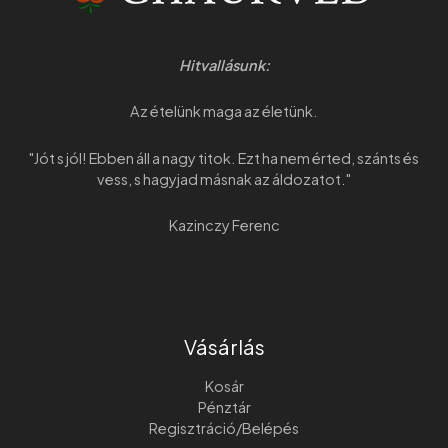
datolya) almaecetben érlelve
kerülnek a termékbe.
Általános leírás:
A Tokaji Ecet Manufaktúra
biológiai erjesztésű almaceteit
Hitvallásunk:
használjuk.
Hagyományos érlelési eljárással
Az ételünk maga az életünk.
készül melynek során a sárga
mustármag jótékony hatásai, a
felhasznált biológiai erjesztésű
"Jót s jól! Ebben áll a nagy titok. Ezt ha nem érted, szánts és
ecetek és a fűszerek együttesen
vess, s hagyjad másnak az áldozatot."
kiváló étrendi hatást gyakorolnak
arra, aki megkóstolja!
Kazinczy Ferenc
Egy több, mint 200 éves székely
Receptúra:
alapreceptúra szerint készülő
kézműves termék.
Méret:
200 g-os kiszerelés
Vásárlás
Ivóvíz – 64,07 %
Sárga mustármag – 16,17 %
Kosár
Biológiai erjesztésű ecetek – 10,62
Pénztár
%
Összetevők:
Regisztráció/Belépés
Aszalt datolya és füge – 7,91 %