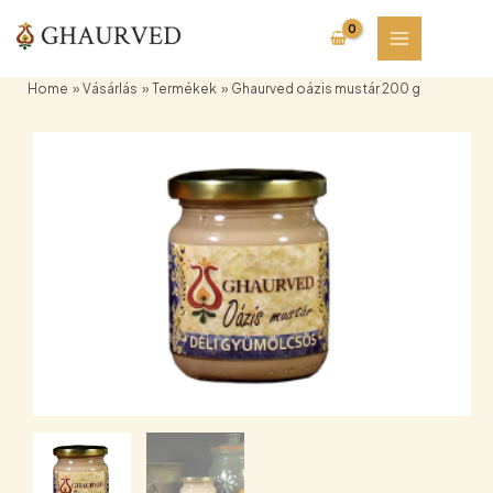
Skip
to
content
Home
Vásárlás
Termékek
Ghaurved oázis mustár 200 g