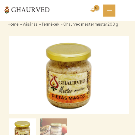
Skip
to
content
Home
Vásárlás
Termékek
Ghaurved mester mustár 200 g