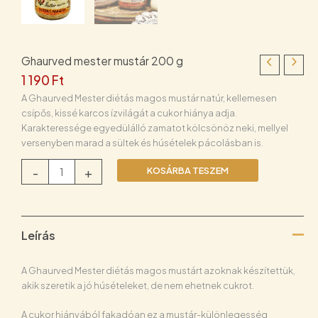
Ghaurved mester mustár 200 g
1 190
Ft
A Ghaurved Mester diétás magos mustár natúr, kellemesen
csípős, kissé karcos ízvilágát a cukor hiánya adja.
Karakteressége egyedülálló zamatot kölcsönöz neki, mellyel
versenyben marad a sültek és húsételek pácolásban is.
Ghaurved
-
+
KOSÁRBA TESZEM
mester
mustár
200
g
Leírás
mennyiség
A Ghaurved Mester diétás magos mustárt azoknak készítettük,
akik szeretik a jó húsételeket, de nem ehetnek cukrot.
A cukor hiányából fakadóan ez a mustár-különlegesség