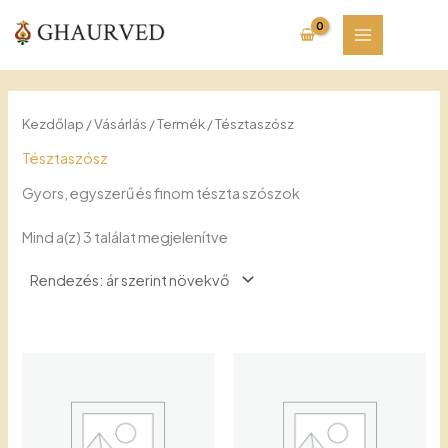
Skip
to
content
Kezdőlap
/
Vásárlás
/
Termék
/ Tésztaszósz
Tésztaszósz
Gyors, egyszerű és finom tészta szószok
Sorted
Mind a(z) 3 találat megjelenítve
by
price:
low
to
high