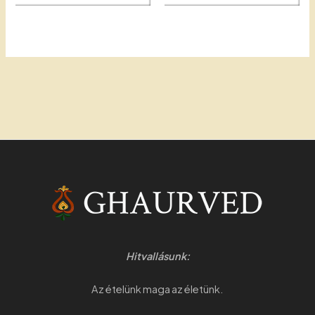
Hitvallásunk:
Az ételünk maga az életünk.