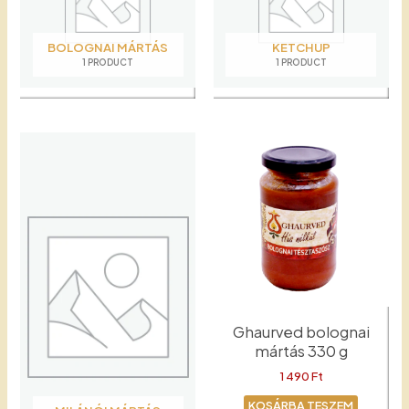
BOLOGNAI MÁRTÁS
KETCHUP
1 PRODUCT
1 PRODUCT
Ghaurved bolognai
mártás 330 g
1 490
Ft
KOSÁRBA TESZEM