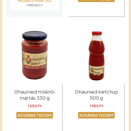
MILÁNÓI MÁRTÁS
1 PRODUCT
Bolognai mártás
Ghaurved milánói
Ghaurved ketchup
mártás 330 g
500 g
1 550
Ft
1 950
Ft
KOSÁRBA TESZEM
KOSÁRBA TESZEM
Milánói mártás
Ketchup