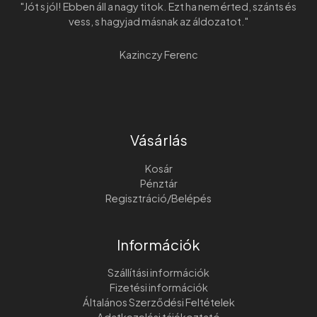
"Jót s jól! Ebben áll a nagy titok. Ezt ha nem érted, szánts és
vess, s hagyjad másnak az áldozatot."
Kazinczy Ferenc
Vásárlás
Kosár
Pénztár
Regisztráció/Belépés
Információk
Szállítási információk
Fizetési információk
Általános Szerződési Feltételek