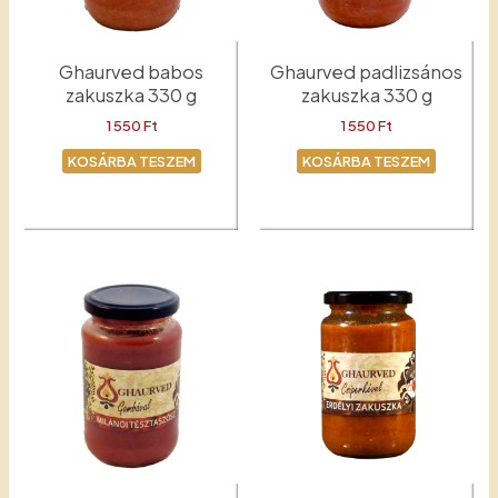
Ghaurved babos
Ghaurved padlizsános
zakuszka 330 g
zakuszka 330 g
1 550
Ft
1 550
Ft
KOSÁRBA TESZEM
KOSÁRBA TESZEM
Babos zakuszka
Padlizsános zakuszka