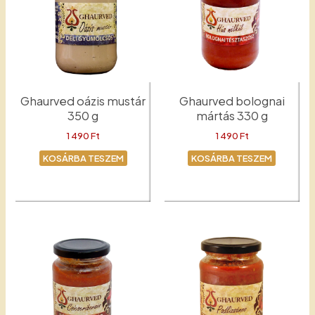
Ghaurved oázis mustár
Ghaurved bolognai
350 g
mártás 330 g
1 490
Ft
1 490
Ft
KOSÁRBA TESZEM
KOSÁRBA TESZEM
Mustár
Bolognai mártás