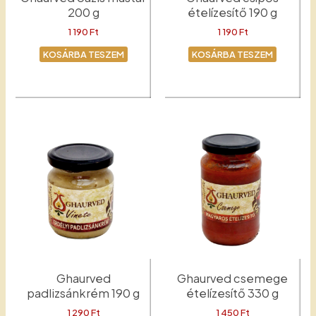
200 g
ételízesítő 190 g
1 190
Ft
1 190
Ft
KOSÁRBA TESZEM
KOSÁRBA TESZEM
Mustár
Csípős
Ghaurved
Ghaurved csemege
padlizsánkrém 190 g
ételízesítő 330 g
1 290
Ft
1 450
Ft