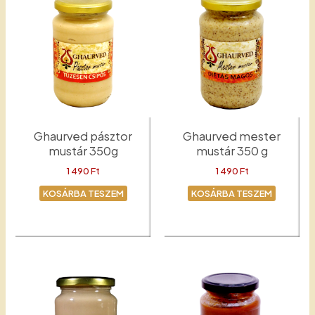
Ghaurved pásztor
Ghaurved mester
mustár 350g
mustár 350 g
1 490
Ft
1 490
Ft
KOSÁRBA TESZEM
KOSÁRBA TESZEM
Mustár
Mester