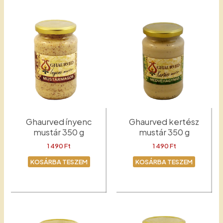
Ghaurved ínyenc
Ghaurved kertész
mustár 350 g
mustár 350 g
1 490
Ft
1 490
Ft
KOSÁRBA TESZEM
KOSÁRBA TESZEM
Ínyenc
Kertész