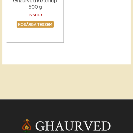
Ghaurved ketchup
500 g
1 950
Ft
KOSÁRBA TESZEM
Ketchup