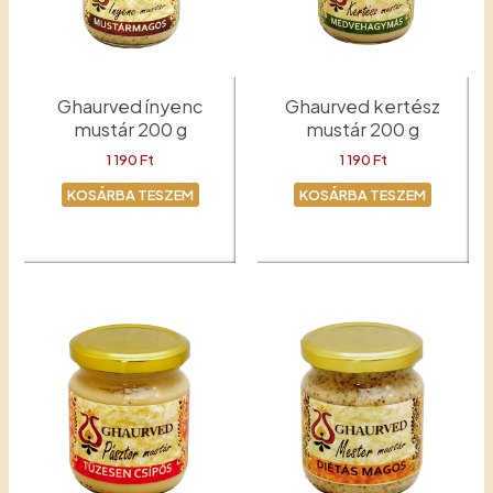
Ghaurved ínyenc
Ghaurved kertész
mustár 200 g
mustár 200 g
1 190
Ft
1 190
Ft
KOSÁRBA TESZEM
KOSÁRBA TESZEM
Ínyenc
Kertész