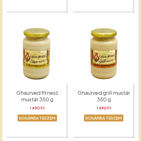
Erdész
Mustár
Ghaurved fitnesz
Ghaurved grill mustár
mustár 350 g
350 g
1 490
Ft
1 490
Ft
KOSÁRBA TESZEM
KOSÁRBA TESZEM
Fitnesz
Grill mustár