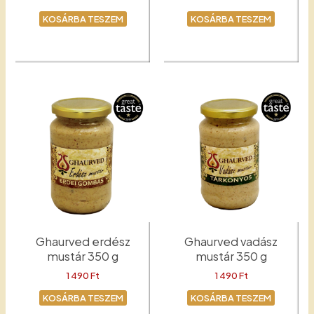
KOSÁRBA TESZEM
KOSÁRBA TESZEM
Padlizsánkrém
Csemege
Ghaurved erdész
Ghaurved vadász
mustár 350 g
mustár 350 g
1 490
Ft
1 490
Ft
KOSÁRBA TESZEM
KOSÁRBA TESZEM