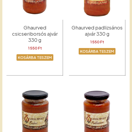
Ghaurved
Ghaurved padlizsános
csicseriborsós ajvár
ajvár 330 g
330 g
1 550
Ft
1 550
Ft
KOSÁRBA TESZEM
KOSÁRBA TESZEM
Padlizsános ajvár
Csicseriborsós ajvár