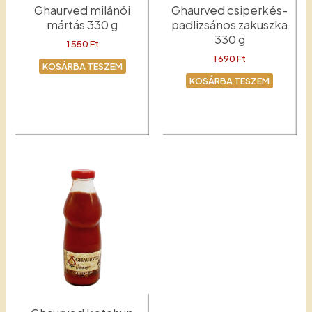
Ghaurved milánói
Ghaurved csiperkés-
mártás 330 g
padlizsános zakuszka
330 g
1 550
Ft
1 690
Ft
KOSÁRBA TESZEM
KOSÁRBA TESZEM
Milánói mártás
Padlizsános-csiperkés
zakuszka