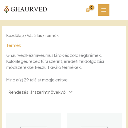
Skip
to
content
Kezdőlap
/
Vásárlás
/ Termék
Termék
Ghaurved kézmíves mustárok és zöldségkrémek.
Különleges receptúra szerint, eredeti feldolgozási
módszerekkel készült kiváló termékek.
Sorted
Mind a(z) 29 találat megjelenítve
by
price:
low
to
high