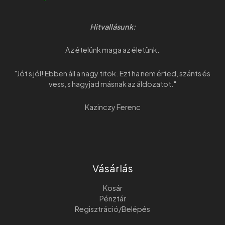
Hitvallásunk:
Az ételünk maga az életünk.
"Jót s jól! Ebben áll a nagy titok. Ezt ha nem érted, szánts és
vess, s hagyjad másnak az áldozatot."
Kazinczy Ferenc
Vásárlás
Kosár
Pénztár
Regisztráció/Belépés