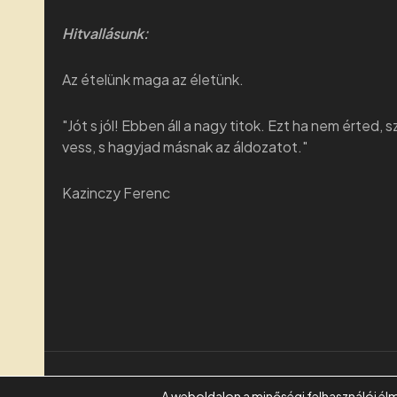
Hitvallásunk:
Az ételünk maga az életünk.
"Jót s jól! Ebben áll a nagy titok. Ezt ha nem érted, 
vess, s hagyjad másnak az áldozatot."
Kazinczy Ferenc
COPYRIGHT © 2026 | VERECKEI
A weboldalon a minőségi felhasználói él