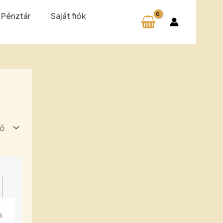
Pénztár
Saját fiók
Z
S