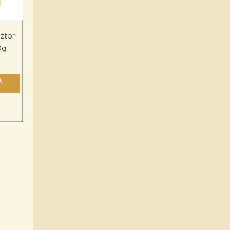
ztor
0g
A