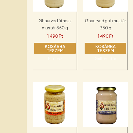
Ghaurved fitnesz
Ghaurved grill mustár
mustár 350 g
350 g
1 490
Ft
1 490
Ft
KOSÁRBA
KOSÁRBA
TESZEM
TESZEM
Fitnesz
Grill mustár