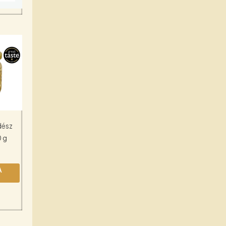
dész
 g
A