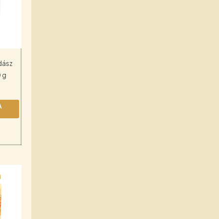
dász
 g
A