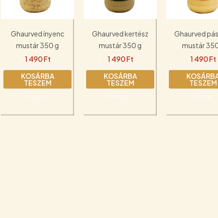
Ghaurved ínyenc
Ghaurved kertész
Ghaurved pás
mustár 350 g
mustár 350 g
mustár 35
1 490
Ft
1 490
Ft
1 490
Ft
KOSÁRBA
KOSÁRBA
KOSÁRB
TESZEM
TESZEM
TESZEM
Ínyenc
Kertész
Mustár