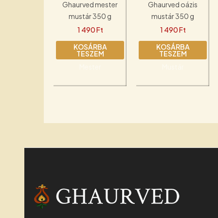
Ghaurved mester
Ghaurved oázis
mustár 350 g
mustár 350 g
1 490
Ft
1 490
Ft
KOSÁRBA
KOSÁRBA
TESZEM
TESZEM
Mester
Mustár