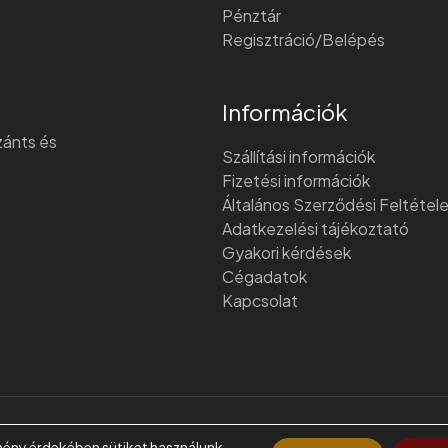
Pénztár
Regisztráció/Belépés
Információk
szánts és
Szállítási információk
Fizetési információk
Általános Szerződési Feltétel
Adatkezelési tájékoztató
Gyakori kérdések
Cégadatok
Kapcsolat
mény érdekében sütiket használunk.