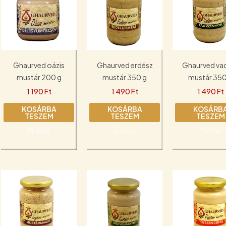
Ghaurved oázis
Ghaurved erdész
Ghaurved va
mustár 200 g
mustár 350 g
mustár 350
1 190
Ft
1 490
Ft
1 490
Ft
KOSÁRBA
KOSÁRBA
KOSÁRB
TESZEM
TESZEM
TESZEM
Mustár
Erdész
Mustár