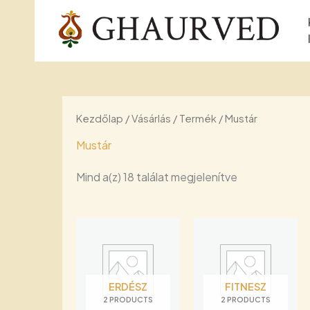
Skip
to
content
Kezdőlap
/
Vásárlás
/
Termék
/ Mustár
Mustár
Sorted
Mind a(z) 18 találat megjelenítve
by
price:
low
to
high
ERDÉSZ
FITNESZ
2 PRODUCTS
2 PRODUCTS