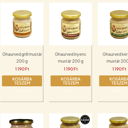
Ghaurved grill mustár
Ghaurved ínyenc
Ghaurved ker
200 g
mustár 200 g
mustár 200
1 190
Ft
1 190
Ft
1 190
Ft
KOSÁRBA
KOSÁRBA
KOSÁRB
TESZEM
TESZEM
TESZEM
Grill mustár
Ínyenc
Kertész