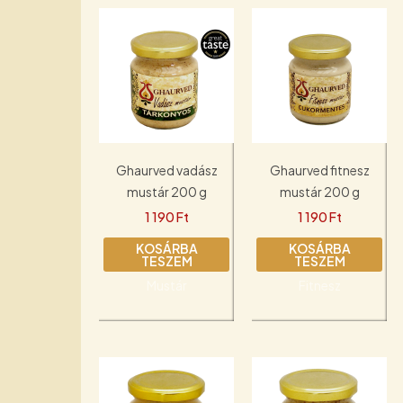
Ghaurved vadász
Ghaurved fitnesz
mustár 200 g
mustár 200 g
1 190
Ft
1 190
Ft
KOSÁRBA
KOSÁRBA
TESZEM
TESZEM
Mustár
Fitnesz