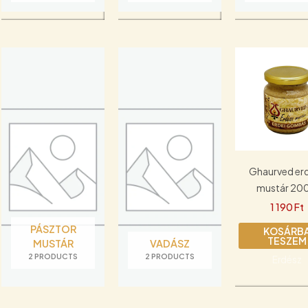
Ghaurved er
mustár 200
1 190
Ft
PÁSZTOR
KOSÁRB
TESZEM
MUSTÁR
VADÁSZ
2 PRODUCTS
2 PRODUCTS
Erdész