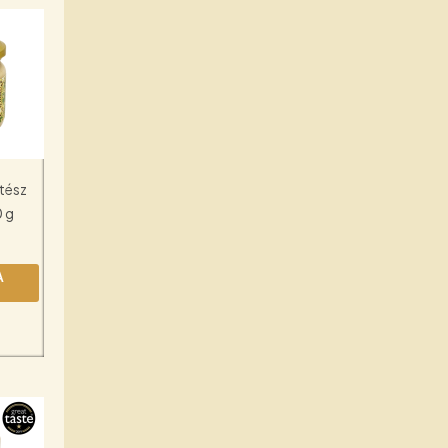
tész
 g
A