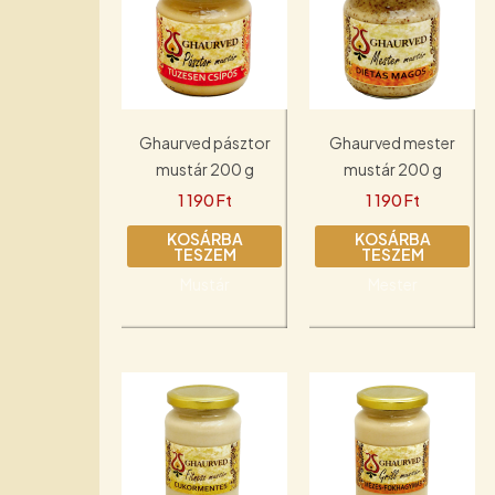
Ghaurved pásztor
Ghaurved mester
mustár 200 g
mustár 200 g
1 190
Ft
1 190
Ft
KOSÁRBA
KOSÁRBA
TESZEM
TESZEM
Mustár
Mester