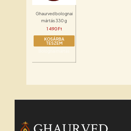
Ghaurved bolognai
mártás 330 g
1 490
Ft
KOSÁRBA
TESZEM
Bolognai mártás