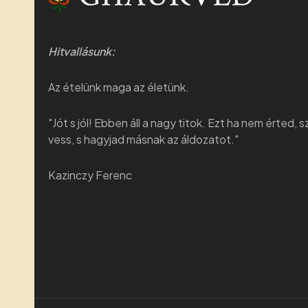
Hitvallásunk:
Az ételünk maga az életünk.
"Jót s jól! Ebben áll a nagy titok. Ezt ha nem érted, 
vess, s hagyjad másnak az áldozatot."
Kazinczy Ferenc