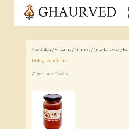
Skip
to
content
Kezdőlap
/
Vásárlás
/
Termék
/
Tésztaszósz
/ Bo
Bolognai mártás
Összesen 1 találat