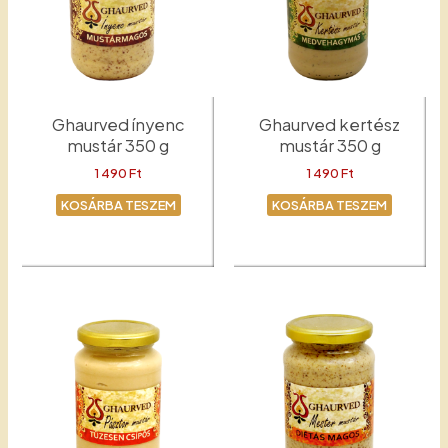
Ghaurved ínyenc
Ghaurved kertész
mustár 350 g
mustár 350 g
1 490
Ft
1 490
Ft
KOSÁRBA TESZEM
KOSÁRBA TESZEM
Ínyenc
Kertész