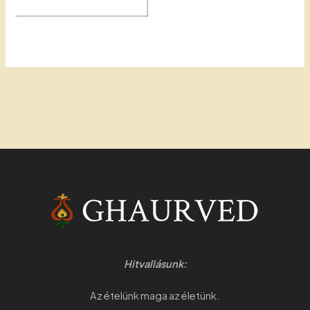
Hitvallásunk:
Az ételünk maga az életünk.