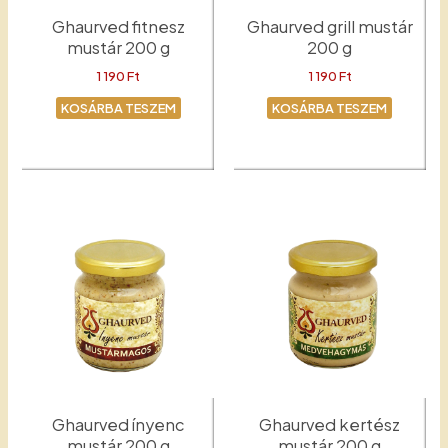
Ghaurved fitnesz
Ghaurved grill mustár
mustár 200 g
200 g
1 190
Ft
1 190
Ft
KOSÁRBA TESZEM
KOSÁRBA TESZEM
Fitnesz
Grill mustár
Ghaurved ínyenc
Ghaurved kertész
mustár 200 g
mustár 200 g