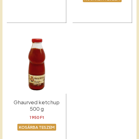
Milánói mártás
Padlizsános-csiperkés
zakuszka
Ghaurved ketchup
500 g
1 950
Ft
KOSÁRBA TESZEM
Ketchup