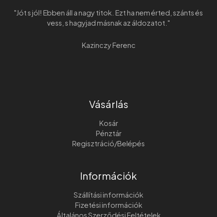
"Jót s jól! Ebben áll a nagy titok. Ezt ha nem érted, szánts és
vess, s hagyjad másnak az áldozatot."
Kazinczy Ferenc
Vásárlás
Kosár
Pénztár
Regisztráció/Belépés
Információk
Szállítási információk
Fizetési információk
Általános Szerződési Feltételek