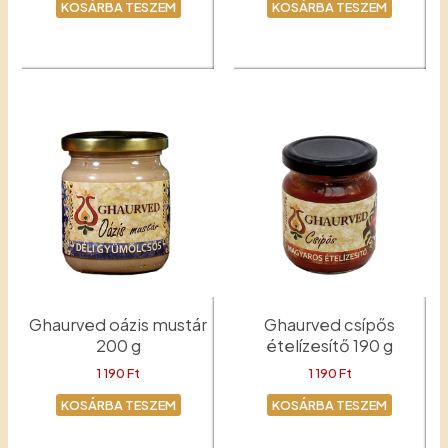
KOSÁRBA TESZEM
KOSÁRBA TESZEM
Mustár
Mester
Ghaurved oázis mustár
Ghaurved csípős
200 g
ételízesítő 190 g
1 190
Ft
1 190
Ft
KOSÁRBA TESZEM
KOSÁRBA TESZEM
Mustár
Csípős