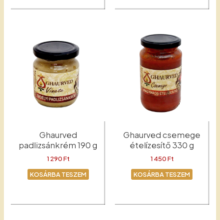
Ghaurved
Ghaurved csemege
padlizsánkrém 190 g
ételízesítő 330 g
1 290
Ft
1 450
Ft
KOSÁRBA TESZEM
KOSÁRBA TESZEM
Padlizsánkrém
Csemege