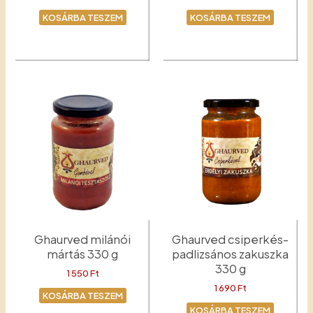
KOSÁRBA TESZEM
KOSÁRBA TESZEM
Babos zakuszka
Padlizsános zakuszka
Ghaurved milánói
Ghaurved csiperkés-
mártás 330 g
padlizsános zakuszka
330 g
1 550
Ft
1 690
Ft
KOSÁRBA TESZEM
KOSÁRBA TESZEM