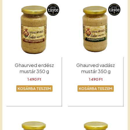
Ghaurved erdész
Ghaurved vadász
mustár 350 g
mustár 350 g
1 490
Ft
1 490
Ft
KOSÁRBA TESZEM
KOSÁRBA TESZEM
Erdész
Mustár