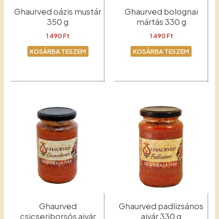
Ghaurved oázis mustár
Ghaurved bolognai
350 g
mártás 330 g
1 490
Ft
1 490
Ft
KOSÁRBA TESZEM
KOSÁRBA TESZEM
Mustár
Bolognai mártás
Ghaurved
Ghaurved padlizsános
csicseriborsós ajvár
ajvár 330 g