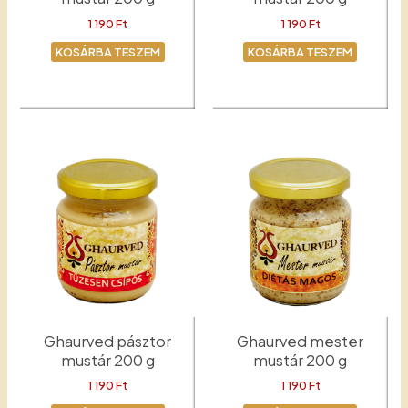
1 190
Ft
1 190
Ft
KOSÁRBA TESZEM
KOSÁRBA TESZEM
Ínyenc
Kertész
Ghaurved pásztor
Ghaurved mester
mustár 200 g
mustár 200 g
1 190
Ft
1 190
Ft