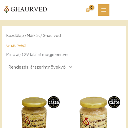
Skip
to
content
Kezdőlap
/ Márkák / Ghaurved
Ghaurved
Sorted
Mind a(z) 29 találat megjelenítve
by
price:
low
to
high