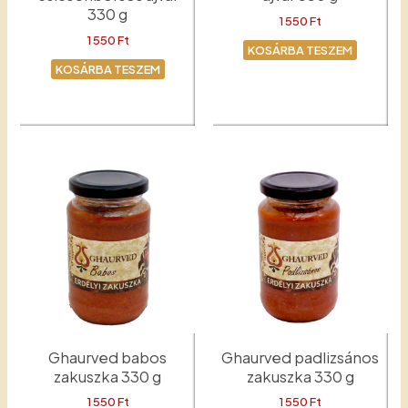
330 g
1 550
Ft
1 550
Ft
KOSÁRBA TESZEM
KOSÁRBA TESZEM
Padlizsános ajvár
Csicseriborsós ajvár
Ghaurved babos
Ghaurved padlizsános
zakuszka 330 g
zakuszka 330 g
1 550
Ft
1 550
Ft